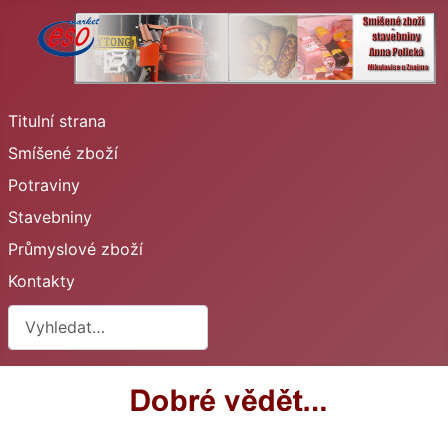
Titulní strana
Smíšené zboží
Potraviny
Stavebniny
Průmyslové zboží
Kontakty
--
Type 2 or more characters for results.